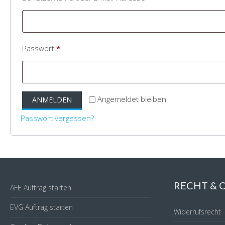
Passwort
*
Erforderlich
Angemeldet bleiben
ANMELDEN
Passwort vergessen?
RECHT &
AFE Auftrag starten
EVG Auftrag starten
Widerrufsrecht