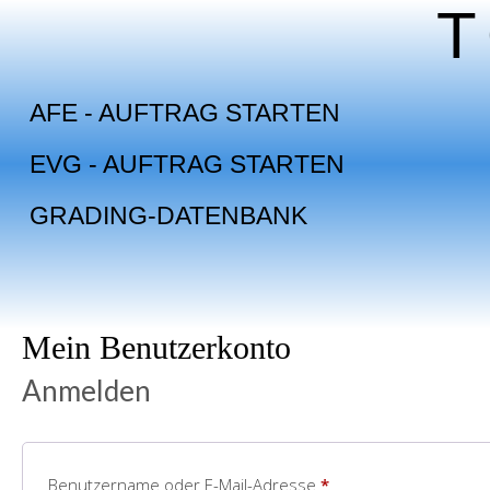
Skip
to
content
AFE - AUFTRAG STARTEN
EVG - AUFTRAG STARTEN
GRADING-DATENBANK
Mein Benutzerkonto
Anmelden
Benutzername oder E-Mail-Adresse
*
Erforderlich