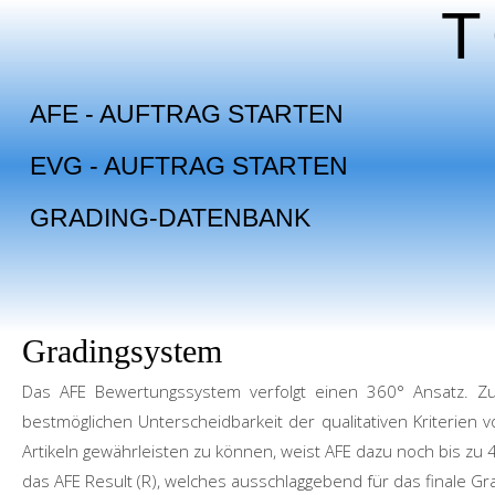
Skip
to
content
AFE - AUFTRAG STARTEN
EVG - AUFTRAG STARTEN
GRADING-DATENBANK
Gradingsystem
Das
AFE
Bewertungssystem verfolgt einen 360° Ansatz. Zum 
bestmöglichen Unterscheidbarkeit der qualitativen Kriterien 
Artikeln gewährleisten zu können, weist AFE dazu noch bis zu 4 
das AFE Result (R), welches ausschlaggebend für das finale Gra