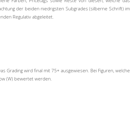
hene Farben, Pricetags sowie Reste von diesen, welche das
chtung der beiden niedrigsten Subgrades (silberne Schrift) im
nden Regulativ abgeleitet.
Das Grading wird final mit 75+ ausgewiesen. Bei Figuren, welche
indow (W) bewertet werden.