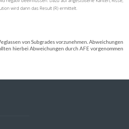
ild negativ beeinflussen. Dazu auf angestoßene Kanten, Risse,
tution wird dann das
Result (R)
ermittelt.
n Weglassen von Subgrades vorzunehmen. Abweichungen
Sollten hierbei Abweichungen durch
AFE
vorgenommen