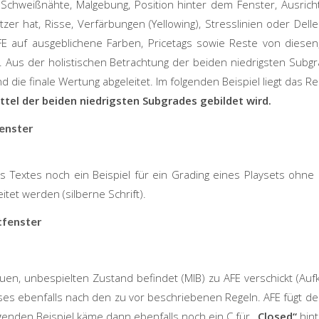
 Schweißnähte, Malgebung, Position hinter dem Fenster, Ausricht
atzer hat, Risse, Verfärbungen (
Yellowing
),
Stresslinien
oder Delle
FE
auf ausgeblichene Farben,
Pricetags
sowie Reste von diesen,
. Aus der holistischen Betrachtung der beiden niedrigsten Subgr
 die finale Wertung abgeleitet. Im folgenden Beispiel liegt das
Re
tel der beiden niedrigsten Subgrades gebildet wird.
fenster
 Textes noch ein Beispiel für ein Grading eines Playsets ohne
tet werden (silberne Schrift).
tfenster
uen, unbespielten Zustand befindet (MIB) zu
AFE
verschickt (Auf
es ebenfalls nach den zu vor beschriebenen Regeln. AFE fügt der
genden Beispiel käme dann ebenfalls noch ein C für
„Closed“
hint