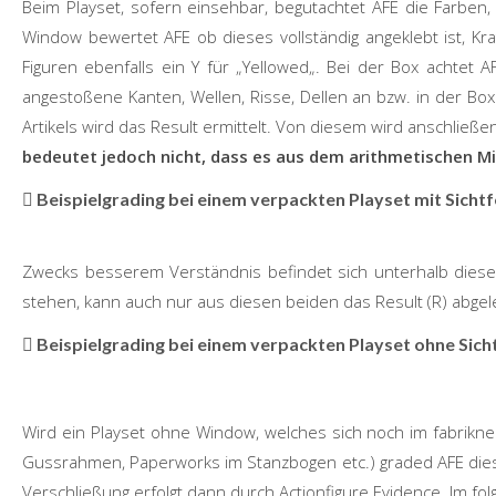
Beim Playset, sofern einsehbar, begutachtet AFE die Farben,
Window
bewertet
AFE
ob
dieses vollständig angeklebt ist, Kr
Figuren ebenfalls ein Y für
„
Yellowed
„
. Bei der Box achtet
A
angestoßene Kanten, Wellen, Risse, Dellen an bzw. in der Box
Artikels wird das
Result
ermittelt. Von diesem wird anschließend
bedeutet jedoch nicht,
dass
es aus dem arithmetischen Mit
Beispielgrading bei einem verpackten Playset mit Sicht
Zwecks besserem Verständnis befindet sich unterhalb dieses
stehen, kann auch nur aus diesen beiden das Result (R) abgelei
Beispielgrading bei einem verpackten Playset ohne Sich
Wird ein
Playset ohne Window,
welches sich noch im fabrikne
Gussrahmen
,
Paperworks
im
Stanzbogen
etc.)
graded AFE
dies
Verschließung erfolgt dann durch Actionf
igure
Evidence.
Im fol