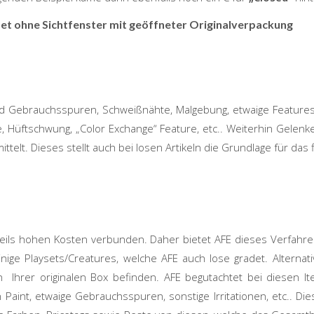
et ohne Sichtfenster mit geöffneter Originalverpackung
und Gebrauchsspuren, Schweißnähte, Malgebung, etwaige Feature
, Hüftschwung, „Color Exchange“ Feature, etc.. Weiterhin Gelenk
ttelt. Dieses stellt auch bei losen Artikeln die Grundlage für das 
teils hohen Kosten verbunden. Daher bietet AFE dieses Verfahren
inige Playsets/Creatures, welche AFE auch lose gradet. Alternat
n Ihrer originalen Box befinden. AFE begutachtet bei diesen I
 Paint, etwaige Gebrauchsspuren, sonstige Irritationen, etc.. Di