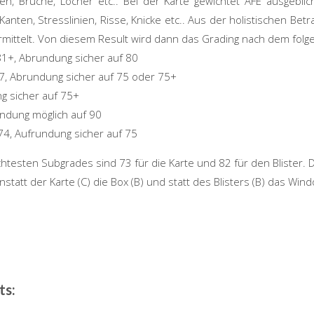
len, Brüche, Löcher etc
..
Bei der Karte gewichtet
AFE
ausgeblic
nten, Stresslinien, Risse, Knicke etc
..
Aus der holistischen Betra
ermittelt. Von diesem Result wird dann das Grading nach dem folge
81+, Abrundung sicher auf 80
7, Abrundung sicher auf 75 oder 75+
g sicher auf 75+
undung möglich auf 90
74, Aufrundung sicher auf 75
echtesten Subgrades sind 73 für die Karte und 82 für den Blister. 
anstatt der Karte (C) die Box (B) und statt des Blisters (B) das W
ts: