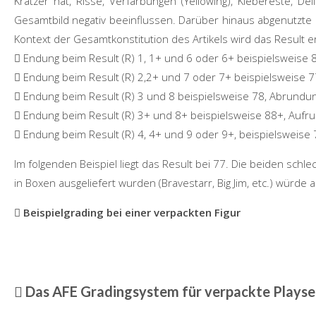
Kratzer hat, Risse, Verfärbungen (
Yellowing
), Klebereste, Del
Gesamtbild negativ beeinflussen. Darüber hinaus abgenutzte Ka
Kontext der
Gesamtkonstitutio
n des Artikels wird das Result 
Endung beim Result (R) 1, 1+ und 6 oder 6+ beispielsweise 
Endung beim Result (R) 2,2+ und 7 oder 7+ beispielsweise 7
Endung beim Result (R) 3 und 8 beispielsweise 78, Abrundun
Endung beim Result (R) 3+ und 8+ beispielsweise 88+, Aufr
Endung beim Result (R) 4, 4+ und 9 oder 9+, beispielsweise 
Im folgenden Beispiel liegt das Result bei 77. Die beiden schl
in Boxen ausgeliefert wurden (Bravestarr, Big Jim, etc.) würde 
Beispielgrading bei einer verpackten Figur
Das AFE Gradingsystem für verpackte Playse