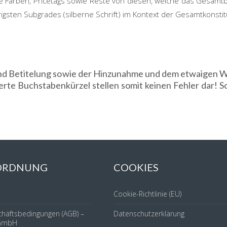
ne Farben, Pricetags sowie Reste von diesen, welche das Gesamtb
drigsten Subgrades (silberne Schrift) im Kontext der Gesamtkonsti
g und Betitelung sowie der Hinzunahme und dem etwaige
te Buchstabenkürzel stellen somit keinen Fehler dar! 
 ORDNUNG
COOKIES
Cookie-Richtlinie (EU)
chäftsbedingungen (AGB) –
Datenschutzerklärung
GmbH