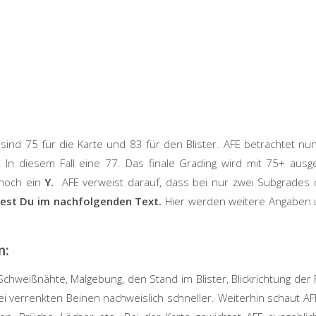
sind 75 für die Karte und 83 für den Blister. AFE betrachtet nu
. In diesem Fall eine 77. Das finale Grading wird mit 75+ au
 noch ein
Y.
AFE verweist darauf, dass bei nur zwei Subgrades
est Du im nachfolgenden Text.
Hier werden weitere Angaben u
n:
, Schweißnähte,
Malgebung, den Stand im Blister, Blickrichtung der 
ei verrenkten Beinen nachweislich schneller. Weiterhin schaut
AF