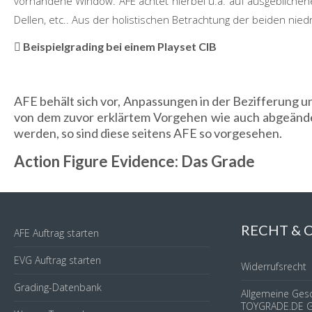
vorhandene Window.
AFE
achtet hierbei u.a. auf ausgebliche
Dellen, etc.. Aus der holistischen Betrachtung der beiden nie
Beispielgrading bei einem Playset CIB
AFE
behält sich vor, Anpassungen in der Bezifferun
von dem zuvor erklärtem Vorgehen wie auch abgeänder
werden, so sind diese seitens
AFE
so vorgesehen.
Action Figure Evidence: Das Grade
RECHT &
AFE Auftrag starten
EVG Auftrag starten
Widerrufsrecht
Grading-Datenbank
Allgemeine Ges
TOYGRADE.DE 