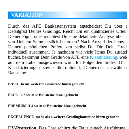
VARIATION
Durch das AFE Baukastensystem entscheidest Du über d
Detailgrad Deines Gradings. Reicht Dir ein qualifiziertes Urteil 
Deiner Figur oder möchtest Du eine detaillierte Analyse über u
von Deinem Sammlerstück bekomen? Nach Anzahl der Items u
Deinen persönlichen Präferenzen stellst Du Dir Dein Gradi
individuell zusammen. Je nachdem wie viele Items Du zusätzli
buchst, bekommt Dein Grade von AFE eine
Klassifizierung
, welc
auf dem Label ausgewiesen wird. Im Folgenden findest Du d
Klassifizierungen sowie die optional, Deinerseits auswählbar
Bausteine.
BASIC
keine weiteren Bausteine hinzu gebucht
PLUS
1-2 weitere Bausteine hinzu gebucht
PREMIUM
3-4 weitere Bausteine hinzu gebucht
EXCELLENCE
mehr als 4 weitere Gradingbausteine hinzu gebucht
UV-Protection
Das Case schützt die Figur je nach Ausführung m