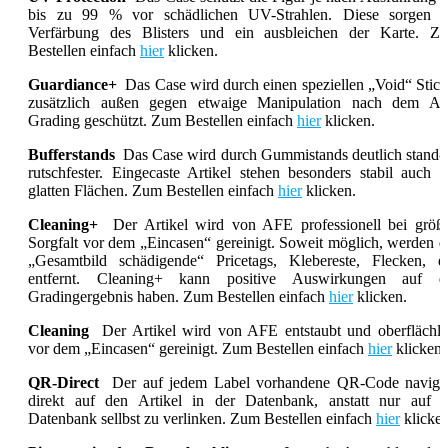
bis zu 99 % vor schädlichen UV-Strahlen. Diese sorgen f
Verfärbung des Blisters und ein ausbleichen der Karte. Z
Bestellen einfach
hier
klicken.
Guardiance+
Das Case wird durch einen speziellen „Void“ Stick
zusätzlich außen gegen etwaige Manipulation nach dem A
Grading geschützt. Zum Bestellen einfach
hier
klicken.
Bufferstands
Das Case wird durch Gummistands deutlich stand- 
rutschfester. Eingecaste Artikel stehen besonders stabil auch a
glatten Flächen. Zum Bestellen einfach
hier
klicken.
Cleaning+
Der Artikel wird von AFE professionell bei größt
Sorgfalt vor dem „Eincasen“ gereinigt. Soweit möglich, werden d
„Gesamtbild schädigende“ Pricetags, Klebereste, Flecken, et
entfernt. Cleaning+ kann positive Auswirkungen auf d
Gradingergebnis haben. Zum Bestellen einfach
hier
klicken.
Cleaning
Der Artikel wird von AFE entstaubt und oberflächli
vor dem „Eincasen“ gereinigt. Zum Bestellen einfach
hier
klicken.
QR-Direct
Der auf jedem Label vorhandene QR-Code navigie
direkt auf den Artikel in der Datenbank, anstatt nur auf d
Datenbank sellbst zu verlinken. Zum Bestellen einfach
hier
klicken