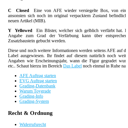
C Closed
Eine von AFE wieder versiegelte Box, von ein
ansonsten sich noch im original verpacktem Zustand befindlich
neuen Artikel (MIB).
Y Yellowed
Ein Blister, welcher sich gelblich verfärbt hat. D
Angabe zum Grad der Verfärbung kann über entsprechen
Zusatzbaustein gebucht werden.
Diese und noch weitere Informationen werden seitens AFE auf d
Label ausgewiesen. Ihr findet auf diesem natürlich noch weite
Angaben wie Erscheinungsjahr, wann die Figur gegradet wurd
etc.. Schaut hierzu im Bereich
Das Label
noch einmal in Ruhe nac
AFE Auftrag starten
EVG Auftrag starten
Grading-Datenbank
Warum Toygrade
Grading-Info
Grading-System
Recht & Ordnung
Widerrufsrecht