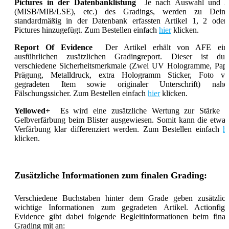
Pictures in der Datenbanklistung
Je nach Auswahl und A
(MISB/MIB/LSE), etc.) des Gradings, werden zu Dein
standardmäßig in der Datenbank erfassten Artikel 1, 2 oder
Pictures hinzugefügt. Zum Bestellen einfach
hier
klicken.
Report Of Evidence
Der Artikel erhält von AFE ein
ausführlichen zusätzlichen Gradingreport. Dieser ist dur
verschiedene Sicherheitsmerkmale (Zwei UV Hologramme, Papi
Prägung, Metalldruck, extra Hologramm Sticker, Foto v
gegradeten Item sowie originaler Unterschrift) nahe
Fälschungssicher. Zum Bestellen einfach
hier
klicken.
Yellowed+
Es wird eine zusätzliche Wertung zur Stärke d
Gelbverfärbung beim Blister ausgewiesen. Somit kann die etwai
Verfärbung klar differenziert werden. Zum Bestellen einfach
hi
klicken.
Zusätzliche Informationen zum finalen Grading:
Verschiedene Buchstaben hinter dem Grade geben zusätzlich
wichtige Informationen zum gegradeten Artikel. Actionfigu
Evidence gibt dabei folgende Begleitinformationen beim final
Grading mit an: