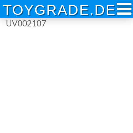
Skip
TOYGRADE.DE
to
content
UV002107