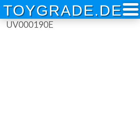
Skip
TOYGRADE.DE
to
content
UV000190E