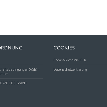
 ORDNUNG
COOKIES
Cookie-Richtlinie (EU)
chäftsbedingungen (AGB) –
Datenschutzerklärung
GmbH
YGRADE.DE GmbH