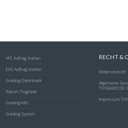
RECHT &
AFE Auftrag starten
EVG Auftrag starten
Widerrufsrecht
Grading-Datenbank
Allgemeine Ges
TOYGRADE.DE 
Warum Toygrade
Impressum TO
Grading-Info
Grading-System