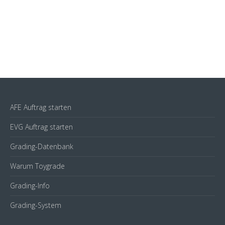
AFE Auftrag starten
EVG Auftrag starten
Grading-Datenbank
Warum Toygrade
Grading-Info
Grading-System