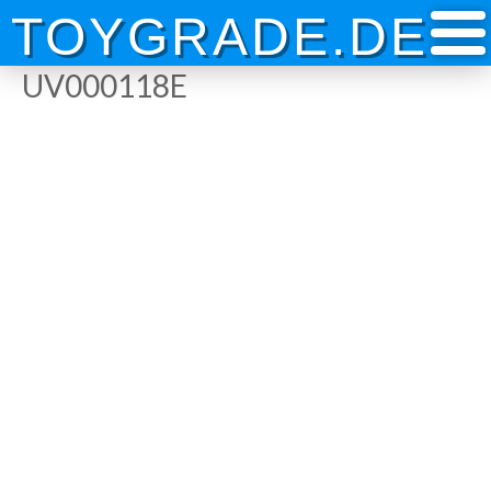
Skip
TOYGRADE.DE
to
content
UV000118E