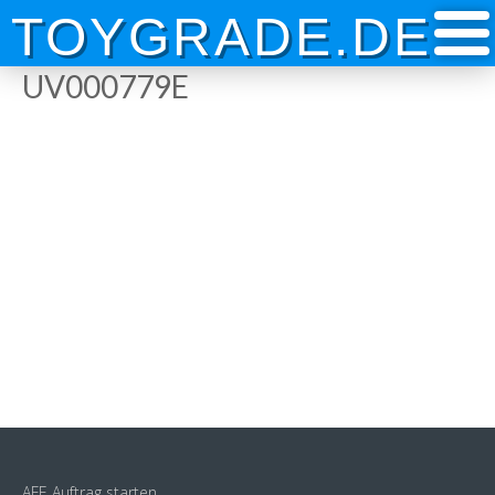
Skip
TOYGRADE.DE
to
content
UV000779E
AFE Auftrag starten