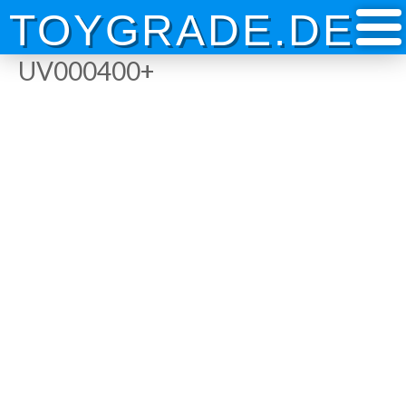
Skip
TOYGRADE.DE
to
content
UV000400+