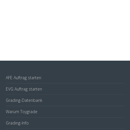
AFE Auftrag starten
EVG Auftrag starten
Grading-Datenbank
Warum Toygrade
Grading-Info