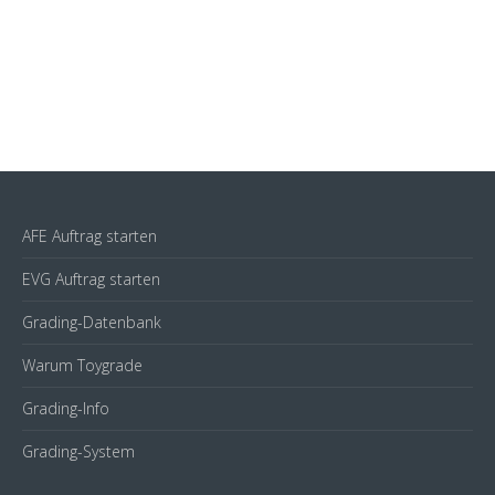
AFE Auftrag starten
EVG Auftrag starten
Grading-Datenbank
Warum Toygrade
Grading-Info
Grading-System