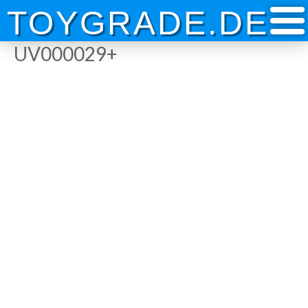
Skip
TOYGRADE.DE
to
content
UV000029+