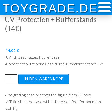
Skip
TOYGRADE.DE
to
content
UV Protection + Bufferstands
(14€)
14,00
€
-UV lichtgeschützes Figurencase
-Höhere Stabilität beim Case durch gummierte Standfüße
UV
IN DEN WARENKORB
Protection
+
-The grading case protects the figure from UV rays
Bufferstands
-AFE finishes the case with rubberised feet for optimum
(14€)
stability
Menge