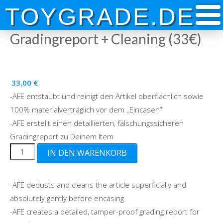
Skip
TOYGRADE.DE
to
content
Gradingreport + Cleaning (33€)
33,00
€
-AFE entstaubt und reinigt den Artikel oberflächlich sowie
100% materialverträglich vor dem „Eincasen“
-AFE erstellt einen detaillierten, fälschungssicheren
Gradingreport zu Deinem Item
Gradingreport
IN DEN WARENKORB
+
Cleaning
-AFE dedusts and cleans the article superficially and
(33€)
absolutely gently before encasing
Menge
-AFE creates a detailed, tamper-proof grading report for