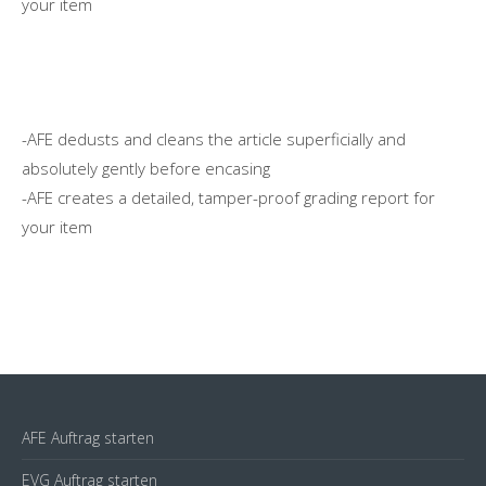
your item
-AFE dedusts and cleans the article superficially and
absolutely gently before encasing
-AFE creates a detailed, tamper-proof grading report for
your item
AFE Auftrag starten
EVG Auftrag starten