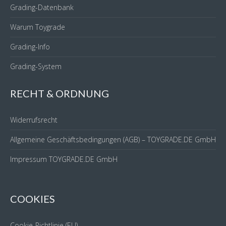
Mit
Grading-Datenbank
oder
Warum Toygrade
ohne
Minicomic
Grading-Info
Menge
Grading-System
RECHT & ORDNUNG
Widerrufsrecht
Allgemeine Geschäftsbedingungen (AGB) – TOYGRADE.DE GmbH
Impressum TOYGRADE.DE GmbH
COOKIES
Cookie-Richtlinie (EU)