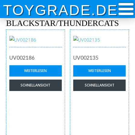
Skip
TOYGRADE.DE
to
content
BLACKSTAR/THUNDERCATS
UV002186
UV002135
WEITERLESEN
WEITERLESEN
SCHNELLANSICHT
SCHNELLANSICHT