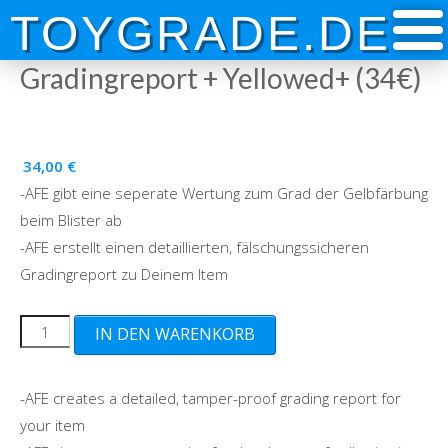
Skip
TOYGRADE.DE
to
content
Gradingreport + Yellowed+ (34€)
34,00
€
-AFE gibt eine seperate Wertung zum Grad der Gelbfärbung
beim Blister ab
-AFE erstellt einen detaillierten, fälschungssicheren
Gradingreport zu Deinem Item
Gradingreport
IN DEN WARENKORB
+
Yellowed+
-AFE creates a detailed, tamper-proof grading report for
(34€)
your item
Menge