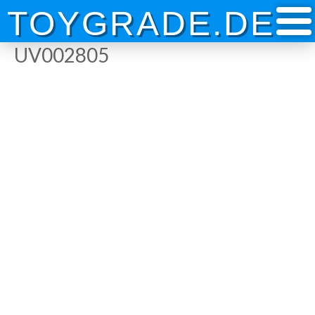
Skip
TOYGRADE.DE
to
content
UV002805