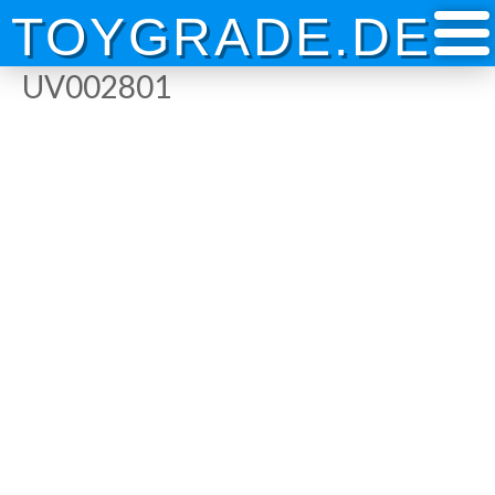
Skip
TOYGRADE.DE
to
content
UV002801