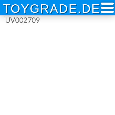
Skip
TOYGRADE.DE
to
content
UV002709