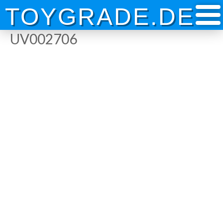
Skip
TOYGRADE.DE
to
content
UV002706