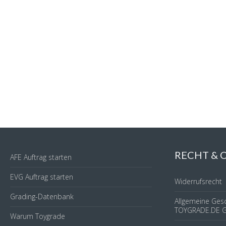
RECHT &
AFE Auftrag starten
EVG Auftrag starten
Widerrufsrecht
Grading-Datenbank
Allgemeine Ges
TOYGRADE.DE 
Warum Toygrade