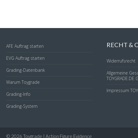
RECHT &
AFE Auftrag starten
EVG Auftrag starten
Widerrufsrecht
Grading-Datenbank
Allgemeine Ges
TOYGRADE.DE 
Warum Toygrade
Impressum TO
Grading-Info
Grading-System
© 2026 Toygrade | Action Figure Evidence