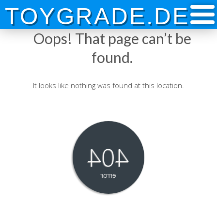
Skip
TOYGRADE.DE
to
content
Oops! That page can’t be
found.
It looks like nothing was found at this location.
404
error