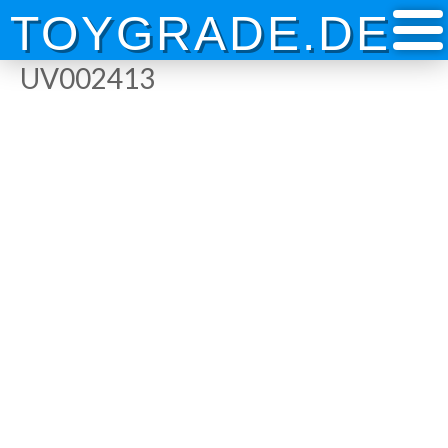
Skip
TOYGRADE.DE
to
content
UV002413