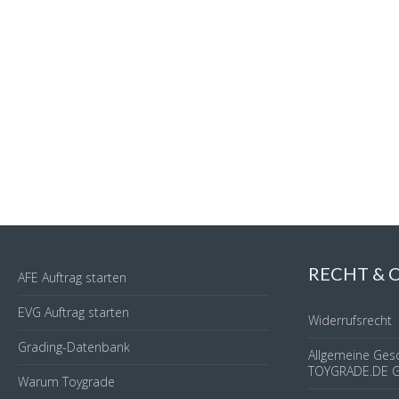
RECHT &
AFE Auftrag starten
EVG Auftrag starten
Widerrufsrecht
Grading-Datenbank
Allgemeine Ges
TOYGRADE.DE 
Warum Toygrade