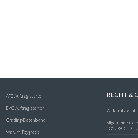
RECHT &
AFE Auftrag starten
EVG Auftrag starten
Widerrufsrecht
Grading-Datenbank
Allgemeine Ges
TOYGRADE.DE 
Warum Toygrade