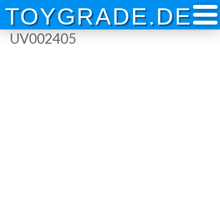
Skip
TOYGRADE.DE
to
content
UV002405