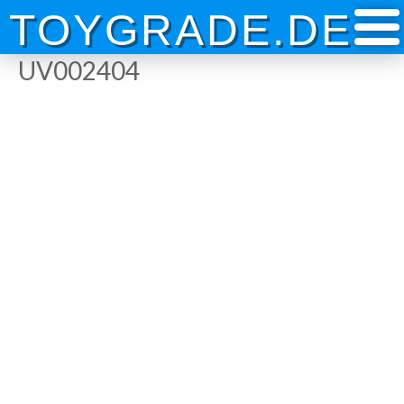
Skip
TOYGRADE.DE
to
content
UV002404