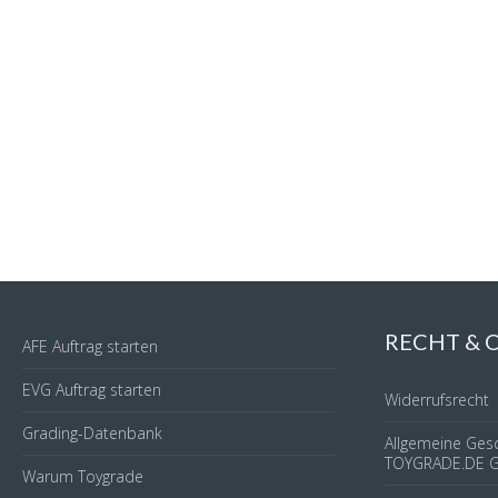
RECHT &
AFE Auftrag starten
EVG Auftrag starten
Widerrufsrecht
Grading-Datenbank
Allgemeine Ges
TOYGRADE.DE 
Warum Toygrade