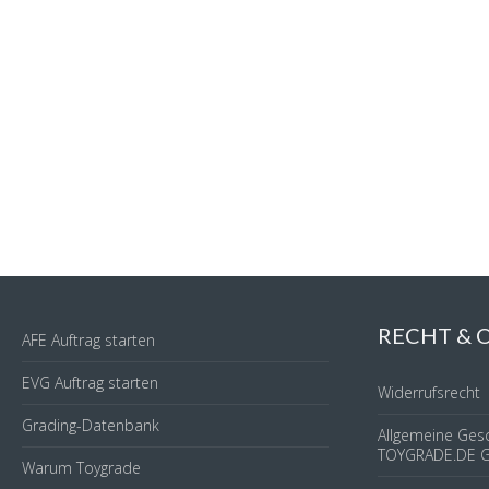
RECHT &
AFE Auftrag starten
EVG Auftrag starten
Widerrufsrecht
Grading-Datenbank
Allgemeine Ges
TOYGRADE.DE 
Warum Toygrade