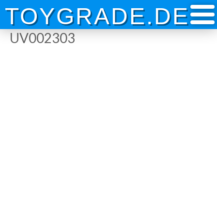
Skip
TOYGRADE.DE
to
content
UV002303