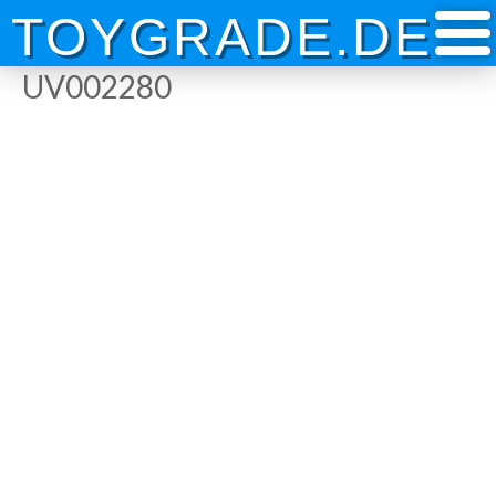
Skip
TOYGRADE.DE
to
content
UV002280