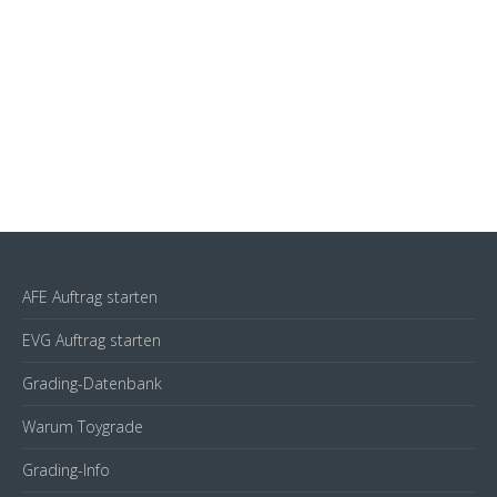
AFE Auftrag starten
EVG Auftrag starten
Grading-Datenbank
Warum Toygrade
Grading-Info