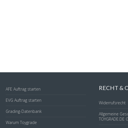
RECHT &
AFE Auftrag starten
EVG Auftrag starten
Widerrufsrecht
Grading-Datenbank
Allgemeine Ges
TOYGRADE.DE 
Warum Toygrade