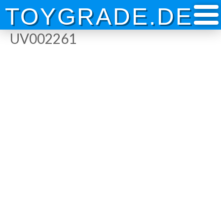
Skip
TOYGRADE.DE
to
content
UV002261