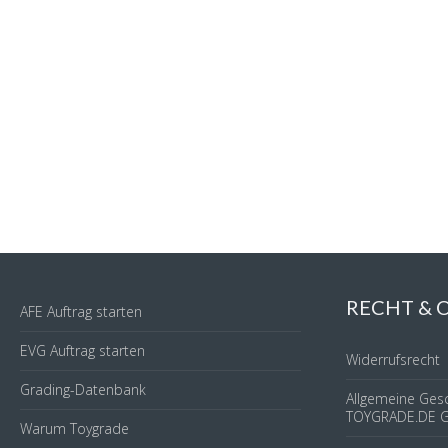
RECHT &
AFE Auftrag starten
EVG Auftrag starten
Widerrufsrecht
Grading-Datenbank
Allgemeine Ges
TOYGRADE.DE 
Warum Toygrade