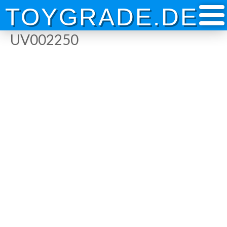
Skip
TOYGRADE.DE
to
content
UV002250