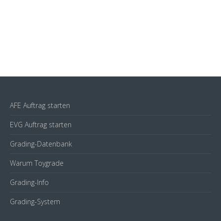
AFE Auftrag starten
EVG Auftrag starten
Grading-Datenbank
Warum Toygrade
Grading-Info
Grading-System