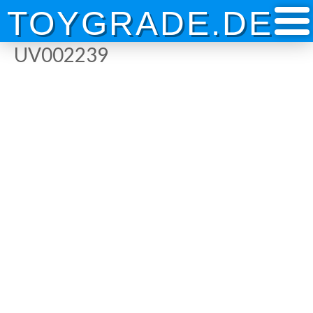
Skip
TOYGRADE.DE
to
content
UV002239