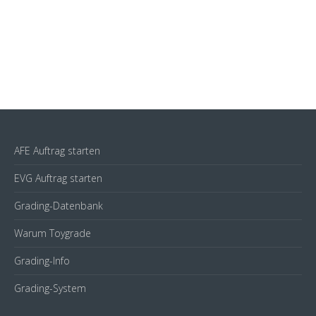
AFE Auftrag starten
EVG Auftrag starten
Grading-Datenbank
Warum Toygrade
Grading-Info
Grading-System