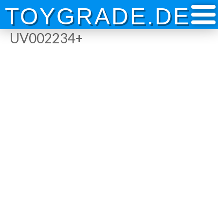
Skip
TOYGRADE.DE
to
content
UV002234+