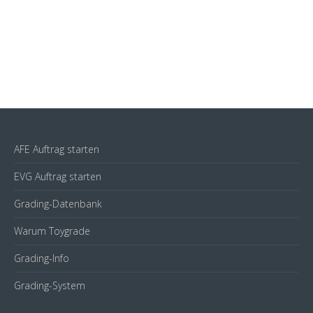
AFE Auftrag starten
EVG Auftrag starten
Grading-Datenbank
Warum Toygrade
Grading-Info
Grading-System