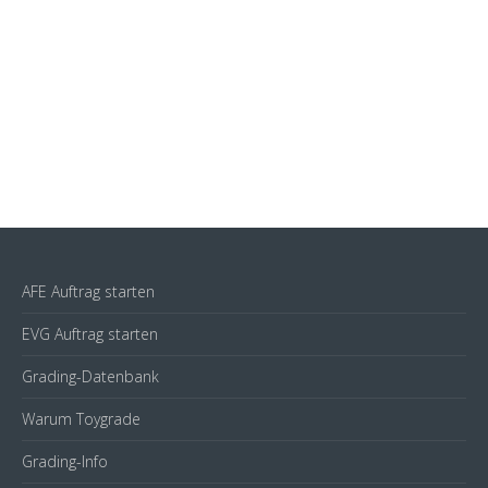
AFE Auftrag starten
EVG Auftrag starten
Grading-Datenbank
Warum Toygrade
Grading-Info