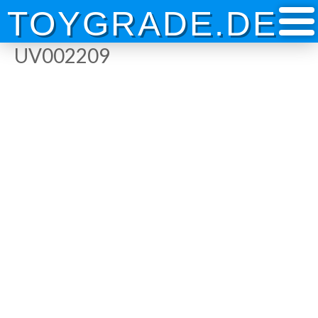
Skip
TOYGRADE.DE
to
content
UV002209