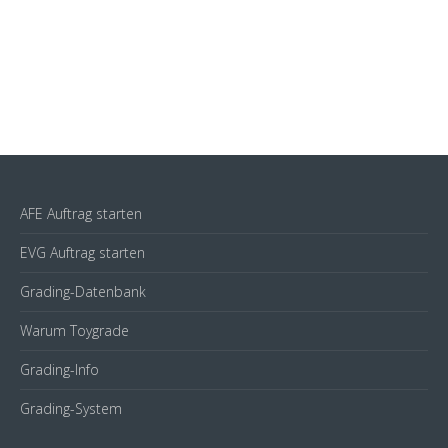
AFE Auftrag starten
EVG Auftrag starten
Grading-Datenbank
Warum Toygrade
Grading-Info
Grading-System