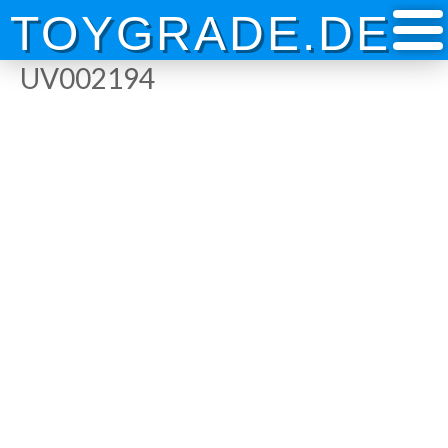
Skip
TOYGRADE.DE
to
content
UV002194