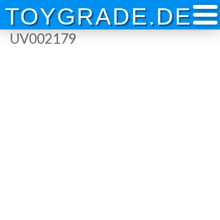
Skip
TOYGRADE.DE
to
content
UV002179