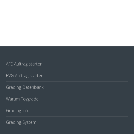
AFE Auftrag starten
EVG Auftrag starten
Grading-Datenbank
Warum Toygrade
Grading-Info
Grading-System