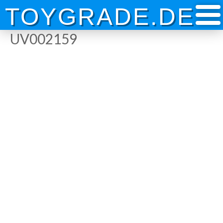
Skip
TOYGRADE.DE
to
content
UV002159