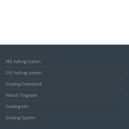
AFE Auftrag starten
EVG Auftrag starten
Grading-Datenbank
Warum Toygrade
Grading-Info
Grading-System