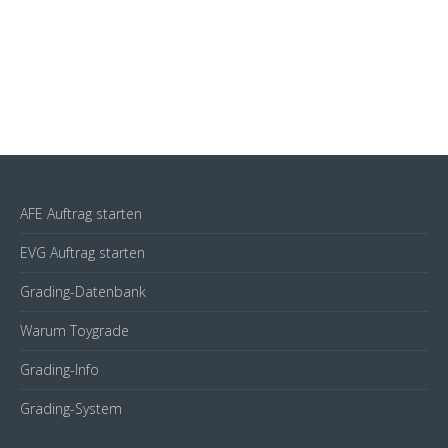
AFE Auftrag starten
EVG Auftrag starten
Grading-Datenbank
Warum Toygrade
Grading-Info
Grading-System