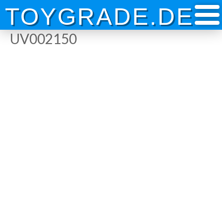
Skip
TOYGRADE.DE
to
content
UV002150