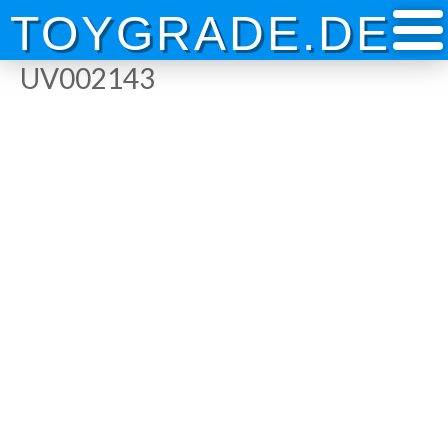
Skip
TOYGRADE.DE
to
content
UV002143