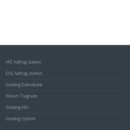
AFE Auftrag starten
EVG Auftrag starten
Grading-Datenbank
Warum Toygrade
Grading-Info
Grading-System