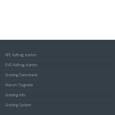
AFE Auftrag starten
EVG Auftrag starten
Grading-Datenbank
Warum Toygrade
Grading-Info
Grading-System