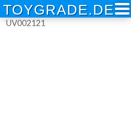
Skip
TOYGRADE.DE
to
content
UV002121