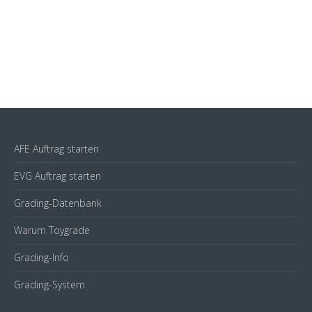
AFE Auftrag starten
EVG Auftrag starten
Grading-Datenbank
Warum Toygrade
Grading-Info
Grading-System