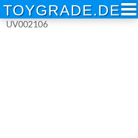
Skip
TOYGRADE.DE
to
content
UV002106