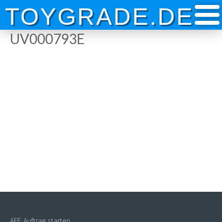
Skip
TOYGRADE.DE
to
content
UV000793E
AFE Auftrag starten