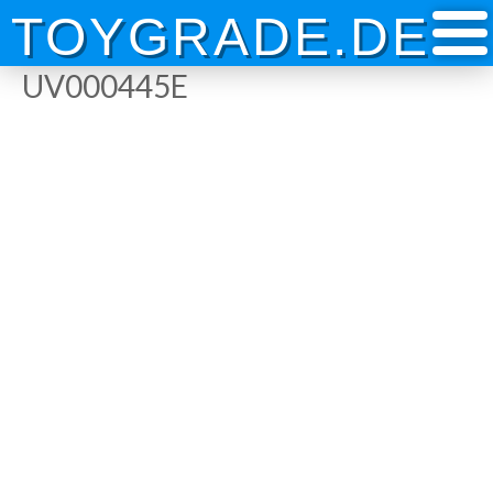
Skip
TOYGRADE.DE
to
content
UV000445E