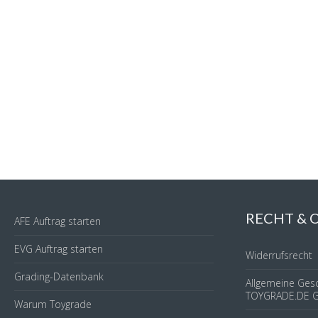
RECHT &
AFE Auftrag starten
EVG Auftrag starten
Widerrufsrecht
Grading-Datenbank
Allgemeine Ges
TOYGRADE.DE 
Warum Toygrade