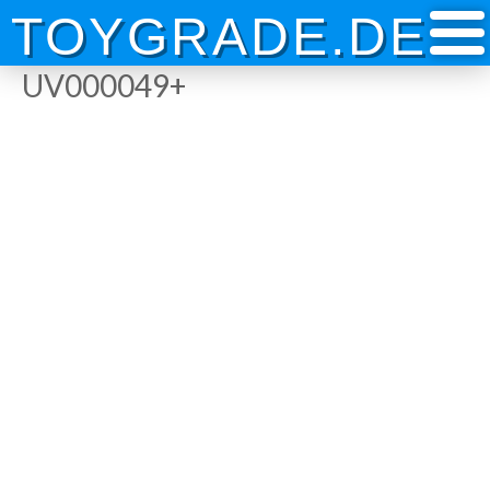
Skip
TOYGRADE.DE
to
content
UV000049+