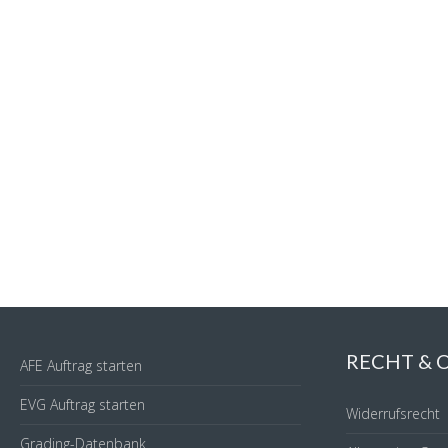
RECHT &
AFE Auftrag starten
EVG Auftrag starten
Widerrufsrecht
Grading-Datenbank